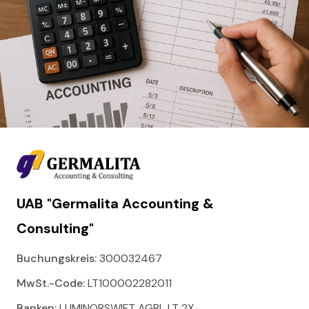
UAB "Germalita Accounting &
Consulting"
Buchungskreis:
300032467
MwSt.-Code:
LT100002282011
Banken:
LUMINORSWIFT AGBL LT 2X