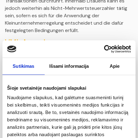
Transaktionen durchführt. Innerhalb Litauens kann es
jedoch weiterhin als Nicht-Mehrwertsteuerzahler tätig
sein, sofern es sich für die Anwendung der
Kleinunternehmerregelung entscheidet und die dafür
festgelegten Bedingungen erfüllt.
VMI-Ausnahme
Zusätzlich hat das Staatliche Steuerinspektorat (VMI)
Ausnahmen für Unternehmer vorgesehen, die auf
Sutikimas
Išsami informacija
Apie
technische Hindernisse bei der Registrierung als
Mehrwertsteuerzahler stoßen. Wenn sich ein
Unternehmen aufgrund technischer Probleme nicht
Šioje svetainėje naudojami slapukai
rechtzeitig (d. h. ab dem 1. Mai 2025) als
Mehrwertsteuerzahler im Rahmen der
Naudojame slapukus, kad galėtume suasmeninti turinį
Kleinunternehmerregelung in Litauen registrieren konnte,
bei skelbimus, teikti visuomeninės medijos funkcijas ir
muss für den Zeitraum bis zur Registrierung keine
analizuoti srautą. Be to, svetainės naudojimo informaciją
Mehrwertsteuer auf im Inland erbrachte
bendriname su visuomeninės medijos, reklamavimo ir
Dienstleistungen oder gelieferte Waren gezahlt werden -
analizės partneriais, kurie gali ją pridėti prie kitos jūsų
vorausgesetzt, der Jahresumsatz im Inland
pateiktos arba naudojant paslaugas surinktos